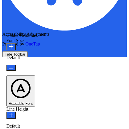
Accessibility Adjustments
Content Modules
Font Size
Powered by
OneTap
Hide Toolbar
Default
Readable Font
Line Height
Default