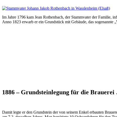
Im Jahre 1796 kam Jean Rothenbach, der Stammvater der Familie, in
Anno 1823 erwarb er ein Grundstück mit Gebäude, das sogenannte „W
1886 – Grundsteinlegung für die Brauerei
Damit legte er den Grundstein der von seinem Enkel erbauten Brauer
am 7.2. desselben Jahres. Man benötigte 10 Ochsenfuhren für den Tra