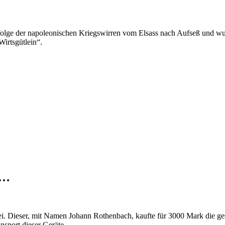
folge der napoleonischen Kriegswirren vom Elsass nach Aufseß und w
irtsgütlein“.
 …
ei. Dieser, mit Namen Johann Rothenbach, kaufte für 3000 Mark die g
nsport dieser Geräte.