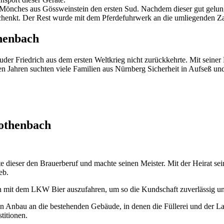
r Mönches aus Gössweinstein den ersten Sud. Nachdem dieser gut gelu
schenkt. Der Rest wurde mit dem Pferdefuhrwerk an die umliegenden Zap
henbach
r Friedrich aus dem ersten Weltkrieg nicht zurückkehrte. Mit seiner F
en Jahren suchten viele Familien aus Nürnberg Sicherheit in Aufseß un
Rothenbach
e dieser den Brauerberuf und machte seinen Meister. Mit der Heirat sein
eb.
mit dem LKW Bier auszufahren, um so die Kundschaft zuverlässig und
en Anbau an die bestehenden Gebäude, in denen die Füllerei und der La
stitionen.