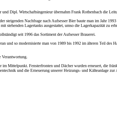
r und Dipl. Wirtschaftsingenieur übernahm Frank Rothenbach die Leitu
der steigenden Nachfrage nach Aufsesser Bier baute man im Jahr 1993 
it stehenden Lagertanks ausgestattet, umso die Lagerkapazität zu erh
lständigt seit 1996 das Sortiment der Aufsesser Brauerei.
eran und so modernisierte man von 1989 bis 1992 im älteren Teil des 
e Verantwortung.
m Mittelpunkt. Fensterfronten und Dächer wurden erneuert, die fränki
üchentechnik und die Erneuerung unserer Heizungs- und Kälteanlage 